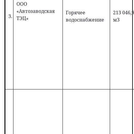
ООО
«Автозаводская
Горячее
213 046,
3.
ТЭЦ»
водоснабжение
м3