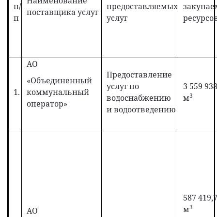
Наименование
п/
предоставляемых
закупае
поставщика услуг
п
услуг
ресурсо
АО
Предоставление
«Объединенный
услуг по
3 559 938
1.
коммунальный
3
водоснабжению
м
оператор»
и водоотведению
587 419,
3
м
АО